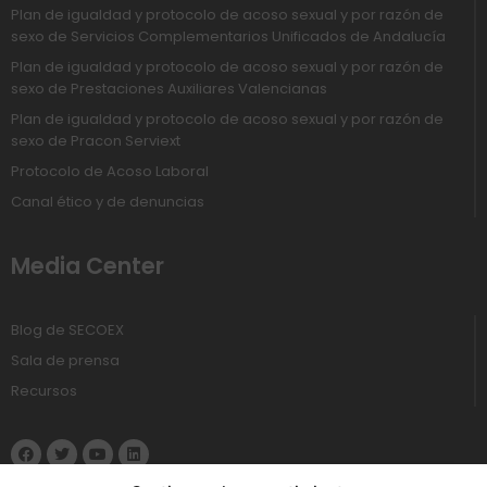
Plan de igualdad y protocolo de acoso sexual y por razón de
sexo de Servicios Complementarios Unificados de Andalucía
Plan de igualdad y protocolo de acoso sexual y por razón de
sexo de Prestaciones Auxiliares Valencianas
Plan de igualdad y protocolo de acoso sexual y por razón de
sexo de Pracon Serviext
Protocolo de Acoso Laboral
Canal ético y de denuncias
Media Center
Blog de SECOEX
Sala de prensa
Recursos