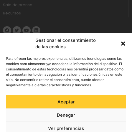
Sala de prensa
Recursos
Gestionar el consentimiento
de las cookies
Política de Privacidad
Para ofrecer las mejores experiencias, utilizamos tecnologías como las
cookies para almacenar y/o acceder a la información del dispositivo. El
consentimiento de estas tecnologías nos permitirá procesar datos como
Aviso Legal
el comportamiento de navegación o las identificaciones únicas en este
sitio. No consentir o retirar el consentimiento, puede afectar
Política de cookies
negativamente a ciertas características y funciones.
Política de Seguridad de la Información
Aceptar
Política integrada de gestión
Denegar
Preguntas frecuentes
Ver preferencias