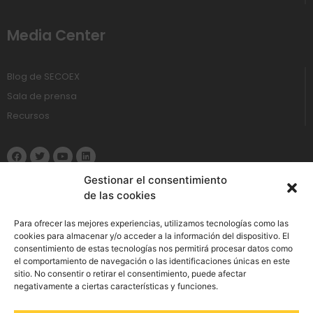
Media Center
Blog de SECOEX
Sala de prensa
Recursos
Gestionar el consentimiento
de las cookies
Política de Privacidad
Para ofrecer las mejores experiencias, utilizamos tecnologías como las
cookies para almacenar y/o acceder a la información del dispositivo. El
consentimiento de estas tecnologías nos permitirá procesar datos como
Aviso Legal
el comportamiento de navegación o las identificaciones únicas en este
sitio. No consentir o retirar el consentimiento, puede afectar
Política de cookies
negativamente a ciertas características y funciones.