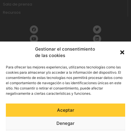
Sala de prensa
Recursos
Gestionar el consentimiento
de las cookies
Política de Privacidad
Para ofrecer las mejores experiencias, utilizamos tecnologías como las
cookies para almacenar y/o acceder a la información del dispositivo. El
consentimiento de estas tecnologías nos permitirá procesar datos como
Aviso Legal
el comportamiento de navegación o las identificaciones únicas en este
sitio. No consentir o retirar el consentimiento, puede afectar
Política de cookies
negativamente a ciertas características y funciones.
Política de Seguridad de la Información
Aceptar
Política integrada de gestión
Denegar