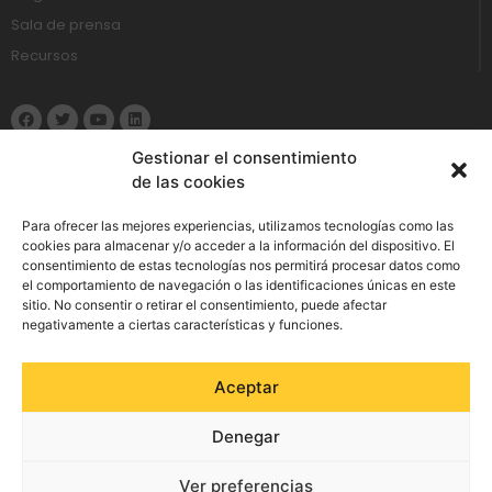
Sala de prensa
Recursos
Gestionar el consentimiento
de las cookies
Política de Privacidad
Para ofrecer las mejores experiencias, utilizamos tecnologías como las
cookies para almacenar y/o acceder a la información del dispositivo. El
consentimiento de estas tecnologías nos permitirá procesar datos como
Aviso Legal
el comportamiento de navegación o las identificaciones únicas en este
sitio. No consentir o retirar el consentimiento, puede afectar
Política de cookies
negativamente a ciertas características y funciones.
Política de Seguridad de la Información
Aceptar
Política integrada de gestión
Denegar
Preguntas frecuentes
Contacta con nosotros
Ver preferencias