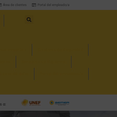
Área de clientes
Portal del empleado/a
tra Incendios
Sistemas de Seguridad
ables
Servicios de Vigilancia
Casos de éxito
Portal del empleado/a
 a: