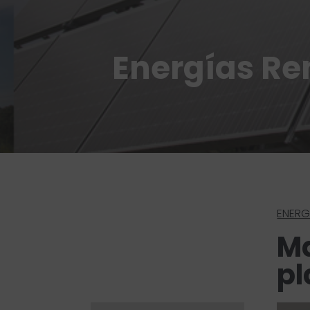
Energías Re
ENERG
Ma
pl