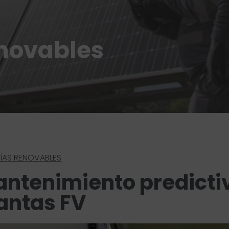
novables
ÍAS RENOVABLES
ntenimiento predicti
antas FV