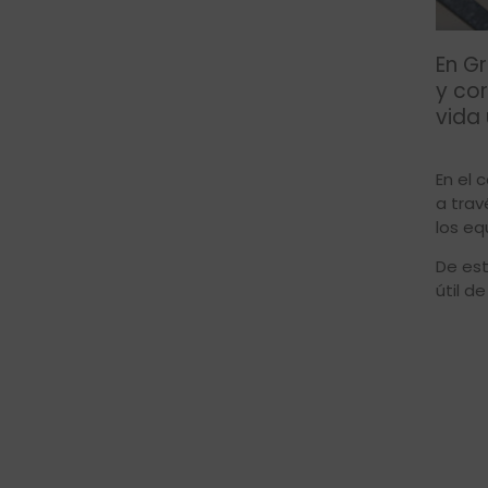
En G
y cor
vida ú
En el 
a trav
los eq
De est
útil de