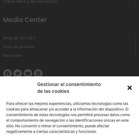
Canal ético y de denuncias
Media Center
Blog de SECOEX
Sala de prensa
Recursos
Gestionar el consentimiento
de las cookies
Política de Privacidad
Para ofrecer las mejores experiencias, utilizamos tecnologías como las
cookies para almacenar y/o acceder a la información del dispositivo. El
consentimiento de estas tecnologías nos permitirá procesar datos como
Aviso Legal
el comportamiento de navegación o las identificaciones únicas en este
sitio. No consentir o retirar el consentimiento, puede afectar
Política de cookies
negativamente a ciertas características y funciones.