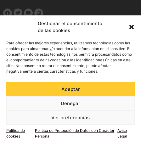
Gestionar el consentimiento
de las cookies
Política de Privacidad
Para ofrecer las mejores experiencias, utilizamos tecnologías como las
cookies para almacenar y/o acceder a la información del dispositivo. El
consentimiento de estas tecnologías nos permitirá procesar datos como
Aviso Legal
el comportamiento de navegación o las identificaciones únicas en este
sitio. No consentir o retirar el consentimiento, puede afectar
Política de cookies
negativamente a ciertas características y funciones.
Política de Seguridad de la Información
Aceptar
Política integrada de gestión
Denegar
Preguntas frecuentes
Ver preferencias
Política de
Política de Protección de Datos con Carácter
Aviso
Diseño Web:
Agencia FISHER
cookies
Personal
Legal