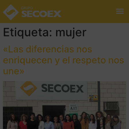
Etiqueta:
mujer
«Las diferencias nos
enriquecen y el respeto nos
une»