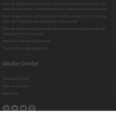
Plan de igualdad y protocolo de acoso sexual y por razón de
sexo de Servicios Complementarios Unificados de Andalucía
Plan de igualdad y protocolo de acoso sexual y por razón de
sexo de Prestaciones Auxiliares Valencianas
Plan de igualdad y protocolo de acoso sexual y por razón de
sexo de Pracon Serviext
Protocolo de Acoso Laboral
Canal ético y de denuncias
Media Center
Blog de SECOEX
Sala de prensa
Recursos