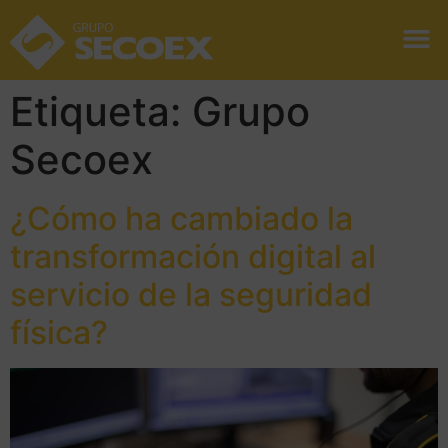
Etiqueta:
Grupo
Secoex
¿Cómo ha cambiado la
transformación digital al
servicio de la seguridad
física?