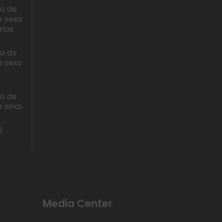
lo de
e sexo
rios
lo de
e sexo
lo de
e sexo
l
Media Center