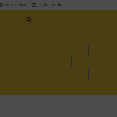
Área de clientes
Portal del empleado/a
tra Incendios
Sistemas de Seguridad
ables
Servicios de Vigilancia
Casos de éxito
Portal del empleado/a