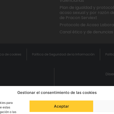
Valencianas
Plan de igualdad y protoco
acoso sexual y por razón d
de Pracon Serviext
Protocolo de Acoso Labora
Canal ético y de denuncias
ica de cookies
Política de Seguridad de la Información
Polít
Dis
Gestionar el consentimiento de las cookies
kies para
Aceptar
de estas
gación o las