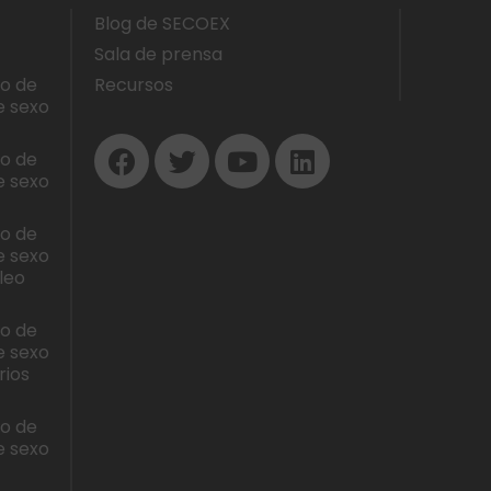
Blog de SECOEX
Sala de prensa
lo de
Recursos
e sexo
lo de
e sexo
lo de
e sexo
leo
lo de
e sexo
rios
lo de
e sexo