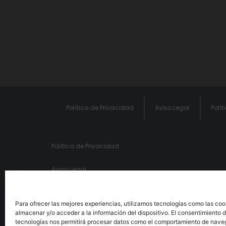
Política de Privacidad
Aviso Legal
Polít
Política de Privacidad
Aviso Legal
Política de cookies
Para ofrecer las mejores experiencias, utilizamos tecnologías como las coo
almacenar y/o acceder a la información del dispositivo. El consentimiento 
Política de Seguridad de la Información
tecnologías nos permitirá procesar datos como el comportamiento de nave