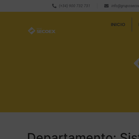
(+34) 900 732 731
info@gruposeco
INICIO
Departamento:
Si