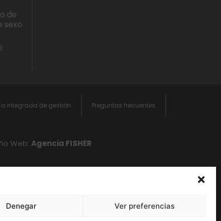
lo de
e sexo
l
ica integrada de gestión
Preguntas frecuentes
eño Web:
Agencia FISHER
Denegar
Ver preferencias