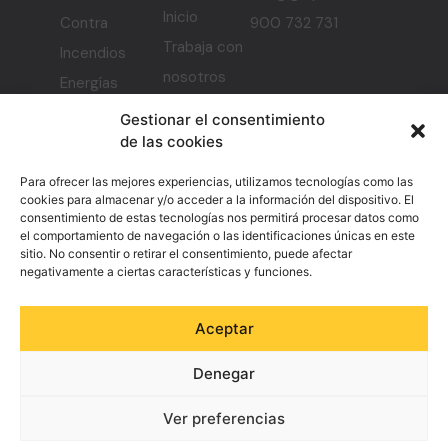
Inicio
Contra
900 732 731
Trabaja con
Incendios
nosotros
Energías
Planes de
Renovables
Gestionar el consentimiento
igualdad y
de las cookies
Vigilancia
protocolo
Sistemas de
Para ofrecer las mejores experiencias, utilizamos tecnologías como las
Canal ético
cookies para almacenar y/o acceder a la información del dispositivo. El
Seguridad
consentimiento de estas tecnologías nos permitirá procesar datos como
y de
Desarrollo de
el comportamiento de navegación o las identificaciones únicas en este
sitio. No consentir o retirar el consentimiento, puede afectar
denuncias
software y
negativamente a ciertas características y funciones.
ciberseguridad
Centro de
Aceptar
Inteligencia
Denegar
Servicios
Auxiliares
Ver preferencias