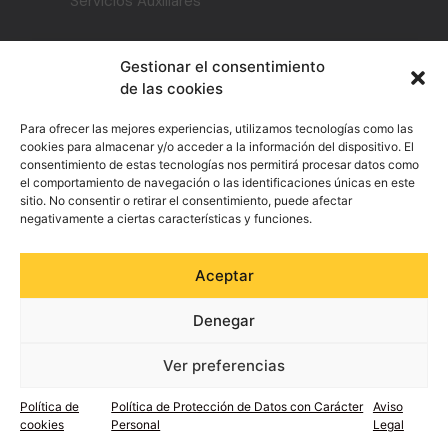
Servicios Auxiliares
ENLACES ÚTILES
Gestionar el consentimiento
de las cookies
Inicio
Para ofrecer las mejores experiencias, utilizamos tecnologías como las
Trabaja con nosotros
cookies para almacenar y/o acceder a la información del dispositivo. El
Planes de igualdad y protocolo
consentimiento de estas tecnologías nos permitirá procesar datos como
el comportamiento de navegación o las identificaciones únicas en este
Canal ético y de denuncias
sitio. No consentir o retirar el consentimiento, puede afectar
negativamente a ciertas características y funciones.
CONTACTO
Aceptar
info@gruposecoex.com
Denegar
900 732 731
Ver preferencias
Política de
Política de Protección de Datos con Carácter
Aviso
© 2022 Copyright: gruposecoex.com
cookies
Personal
Legal