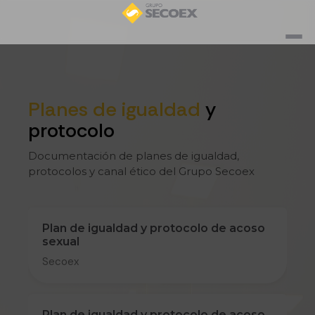
Planes de igualdad
y
protocolo
Documentación de planes de igualdad,
protocolos y canal ético del Grupo Secoex
Plan de igualdad y protocolo de acoso
sexual
Secoex
Plan de igualdad y protocolo de acoso