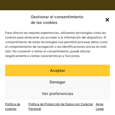
Gestionar el consentimiento
de las cookies
Para ofrecer las mejores experiencias, utilizamos tecnologías como las
cookies para almacenar y/o acceder a la información del dispositivo. El
consentimiento de estas tecnologías nos permitirá procesar datos como
el comportamiento de navegación o las identificaciones únicas en este
Seguridad Integral SECOEX S.A.
sitio. No consentir o retirar el consentimiento, puede afectar
negativamente a ciertas características y funciones.
secoex@gruposecoex.com
Aceptar
900 732 731
Atención 24 horas
Denegar
Contacta con nosotros
Servicios
Ver preferencias
Política de
Política de Protección de Datos con Carácter
Aviso
LLámanos 900 732 731
cookies
Personal
Legal
Servicios Seguridad