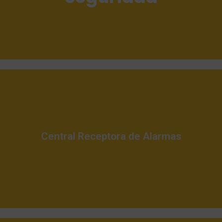
Sistemas anti-intrusión - Sistemas Grados 3 - CCTV - CCAA
Te ofrecemos
Me interesa
Central Receptora de Alarmas
Lorem ipsum dolor sit amet consectetur adipiscing elit dolor
Te ofrecemos