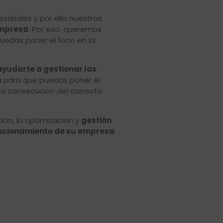
riales y por ello nuestros
empresa
. Por eso, queremos
puedas poner el foco en la
ayudarte a gestionar las
 para que puedas poner el
la consecución del correcto
ión, la optimización y
gestión
funcionamiento de su empresa
.