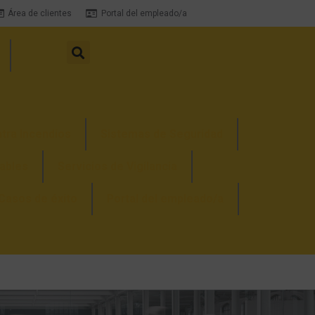
Área de clientes
Portal del empleado/a
tra Incendios
Sistemas de Seguridad
ables
Servicios de Vigilancia
Casos de éxito
Portal del empleado/a