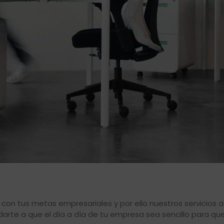
n tus metas empresariales y por ello nuestros servicios a
darte a que el día a día de tu empresa sea sencillo para q