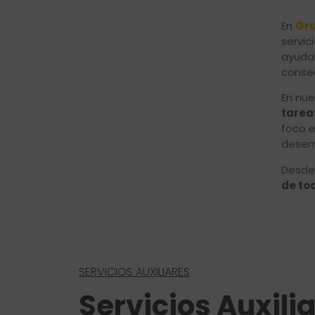
En
Gr
servic
ayudar
consec
En nu
tarea
foco e
desem
Desde 
de to
SERVICIOS AUXILIARES
Servicios Auxili