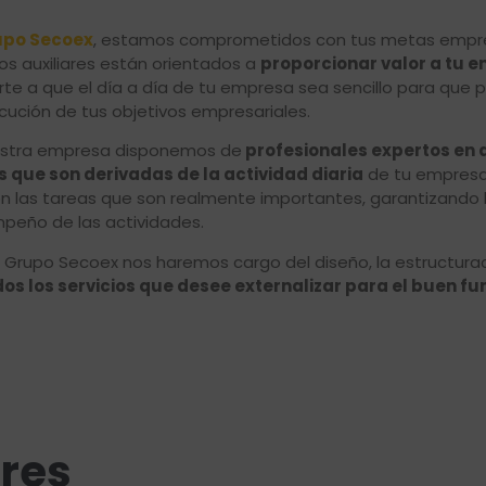
upo Secoex
, estamos comprometidos con tus metas empresa
ios auxiliares están orientados a
proporcionar valor a tu 
te a que el día a día de tu empresa sea sencillo para que 
ución de tus objetivos empresariales.
estra empresa disponemos de
profesionales expertos en 
s que son derivadas de la actividad diaria
de tu empresa
n las tareas que son realmente importantes, garantizando 
peño de las actividades.
Grupo Secoex nos haremos cargo del diseño, la estructurac
dos los servicios que desee externalizar para el buen 
ares