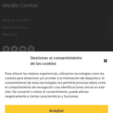
Media Center
Blog de SECOEX
Sala de prensa
Recursos
Gestionar el consentimiento
de las cookies
Política de Privacidad
Para ofrecer las mejores experiencias, utilizamos tecnologías como las
cookies para almacenar y/o acceder a la información del dispositivo. El
consentimiento de estas tecnologías nos permitirá procesar datos como
Aviso Legal
el comportamiento de navegación o las identificaciones únicas en este
sitio. No consentir o retirar el consentimiento, puede afectar
Política de cookies
negativamente a ciertas características y funciones.
Política de Seguridad de la Información
Aceptar