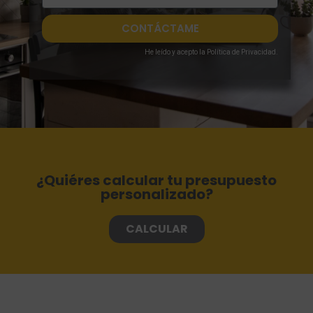
CONTÁCTAME
He leído
y acepto la
Política de Privacidad
.
¿Quiéres calcular tu presupuesto
personalizado?
CALCULAR