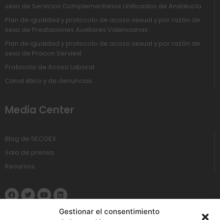
sexo de Servicios Complementarios Unificados de Andalucía
Plan de igualdad y protocolo de acoso sexual y por razón de
sexo de Prestaciones Auxiliares Valencianas
Plan de igualdad y protocolo de acoso sexual y por razón de
sexo de Pracon Serviext
Protocolo de Acoso Laboral
Canal ético y de denuncias
Media Center
Blog de SECOEX
Sala de prensa
Recursos
Gestionar el consentimiento