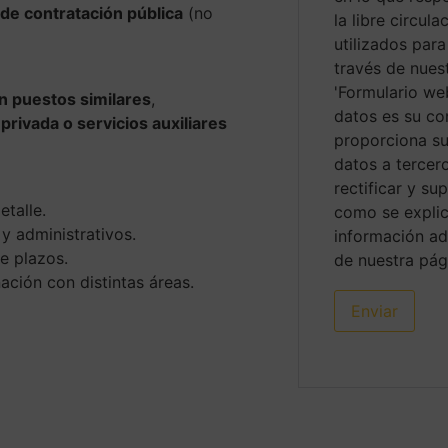
de contratación pública
(no
la libre circul
utilizados para
través de nues
'Formulario web
n puestos similares
,
datos es su con
privada o servicios auxiliares
proporciona su
datos a tercero
rectificar y su
etalle.
como se explic
 administrativos.
información ad
e plazos.
de nuestra pá
ción con distintas áreas.