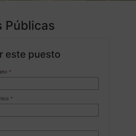
s Públicas
ar este puesto
eto
*
ónico
*