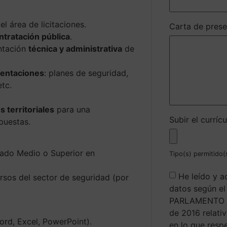
l área de licitaciones.
Carta de pres
ntratación pública
.
ntación
técnica y administrativa
de
sentaciones
: planes de seguridad,
etc.
 territoriales
para una
Subir el currí
puestas.
ado Medio o Superior en
Tipo(s) permitido(s
He leído y a
sos del sector de seguridad (por
datos según 
PARLAMENTO E
de 2016 relativ
rd, Excel, PowerPoint).
en lo que resp