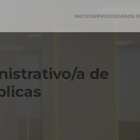
INICIO
SERVICIOS
CASOS D
istrativo/a de
blicas