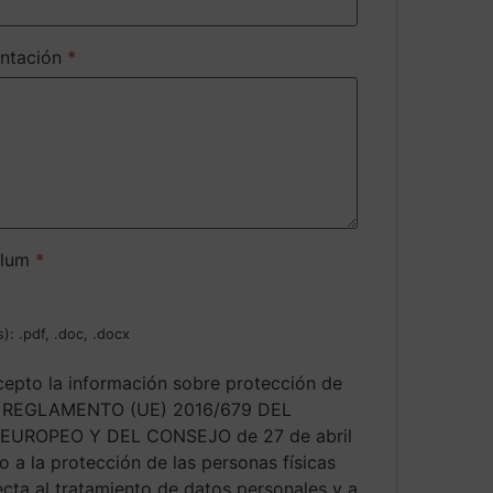
entación
*
culum
*
): .pdf, .doc, .docx
cepto la información sobre protección de
el REGLAMENTO (UE) 2016/679 DEL
UROPEO Y DEL CONSEJO de 27 de abril
o a la protección de las personas físicas
ecta al tratamiento de datos personales y a