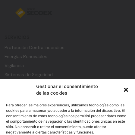
SERVICIOS
Protección Contra Incendios
Energías Renovables
Vigilancia
Sistemas de Seguridad
Desarrollo de software y ciberseguridad
Gestionar el consentimiento
Centro de Inteligencia
de las cookies
Servicios Auxiliares
Para ofrecer las mejores experiencias, utilizamos tecnologías como las
ENLACES ÚTILES
cookies para almacenar y/o acceder a la información del dispositivo. El
consentimiento de estas tecnologías nos permitirá procesar datos como
Inicio
el comportamiento de navegación o las identificaciones únicas en este
sitio. No consentir o retirar el consentimiento, puede afectar
Trabaja con nosotros
negativamente a ciertas características y funciones.