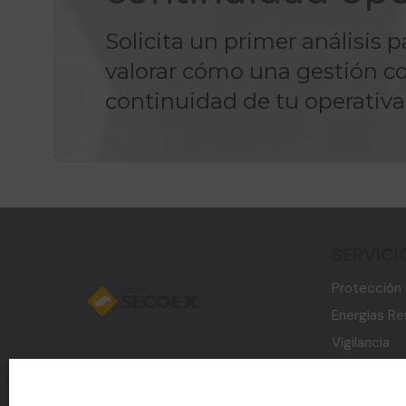
Solicita un primer análisis 
valorar cómo una gestión co
continuidad de tu operativa
SERVICI
Protección 
Energías R
Vigilancia
Sistemas d
Desarrollo 