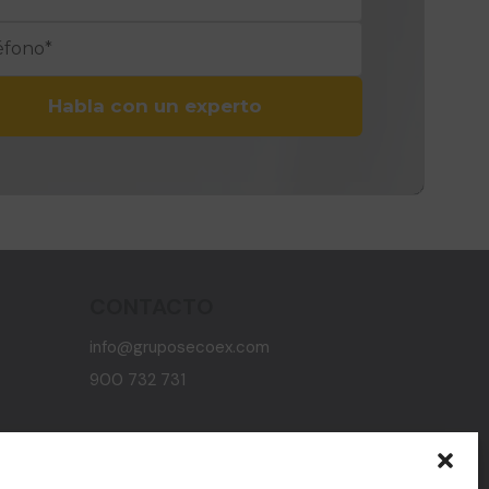
Habla con un experto
CONTACTO
info@gruposecoex.com
900 732 731