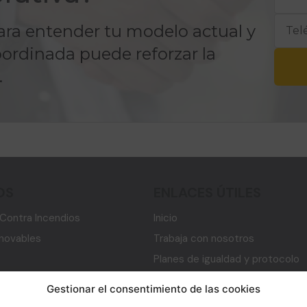
para entender tu modelo actual y
ordinada puede reforzar la
.
OS
ENLACES ÚTILES
Contra Incendios
Inicio
enovables
Trabaja con nosotros
Planes de igualdad y protocolo
e Seguridad
Canal ético y de denuncias
Gestionar el consentimiento de las cookies
de software y ciberseguridad