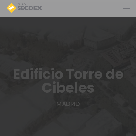
Edificio Torre de
Cibeles
MADRID