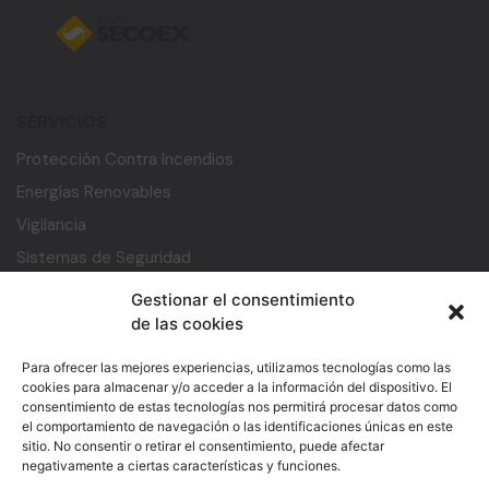
SERVICIOS
Protección Contra Incendios
Energías Renovables
Vigilancia
Sistemas de Seguridad
Desarrollo de software y ciberseguridad
Gestionar el consentimiento
Centro de Inteligencia
de las cookies
Servicios Auxiliares
Para ofrecer las mejores experiencias, utilizamos tecnologías como las
ENLACES ÚTILES
cookies para almacenar y/o acceder a la información del dispositivo. El
consentimiento de estas tecnologías nos permitirá procesar datos como
Inicio
el comportamiento de navegación o las identificaciones únicas en este
sitio. No consentir o retirar el consentimiento, puede afectar
Trabaja con nosotros
negativamente a ciertas características y funciones.
Planes de igualdad y protocolo