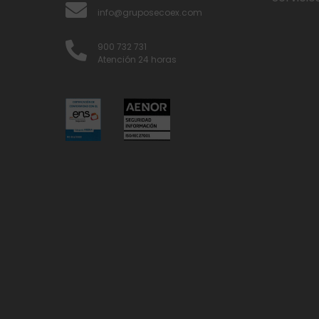
info@gruposecoex.com
900 732 731
Atención 24 horas