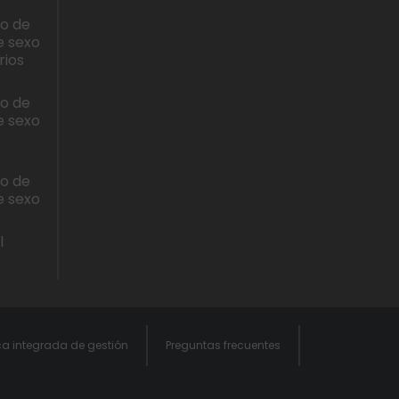
lo de
e sexo
rios
lo de
e sexo
lo de
e sexo
l
ica integrada de gestión
Preguntas frecuentes