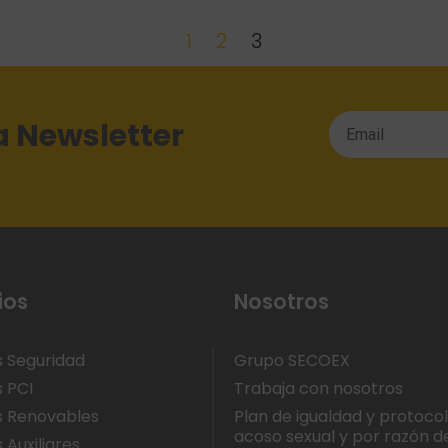
1
2
3
a Newsletter
ios
Nosotros
s Seguridad
Grupo SECOEX
s PCI
Trabaja con nosotros
s Renovables
Plan de igualdad y protoco
acoso sexual y por razón d
 Auxiliares