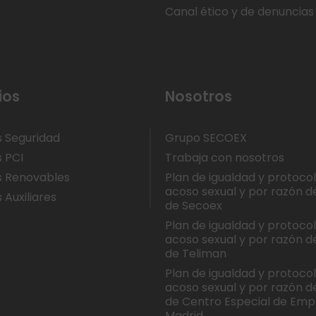
Canal ético y de denuncias
ios
Nosotros
s Seguridad
Grupo SECOEX
s PCI
Trabaja con nosotros
s Renovables
Plan de igualdad y protoco
acoso sexual y por razón d
 Auxiliares
de Secoex
Plan de igualdad y protoco
acoso sexual y por razón d
de Teliman
Plan de igualdad y protoco
acoso sexual y por razón d
de Centro Especial de Emp
Madrid