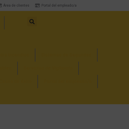
Área de clientes
Portal del empleado/a
tra Incendios
Sistemas de Seguridad
ables
Servicios de Vigilancia
Casos de éxito
Portal del empleado/a