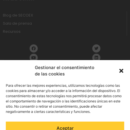
Blog de SECOEX
Sala de prensa
Recursos
Gestionar el consentimiento
de las cookies
Política de Privacidad
Para ofrecer las mejores experiencias, utilizamos tecnologías como las
cookies para almacenar y/o acceder a la información del dispositivo. El
consentimiento de estas tecnologías nos permitirá procesar datos como
Aviso Legal
el comportamiento de navegación o las identificaciones únicas en este
sitio. No consentir o retirar el consentimiento, puede afectar
Política de cookies
negativamente a ciertas características y funciones.
Política de Seguridad de la Información
Aceptar