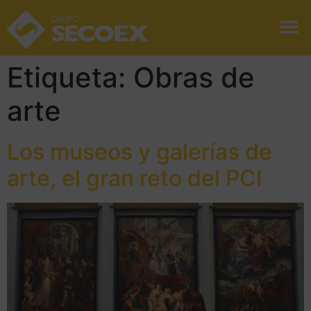
Etiqueta:
Obras de
arte
Los museos y galerías de
arte, el gran reto del PCI