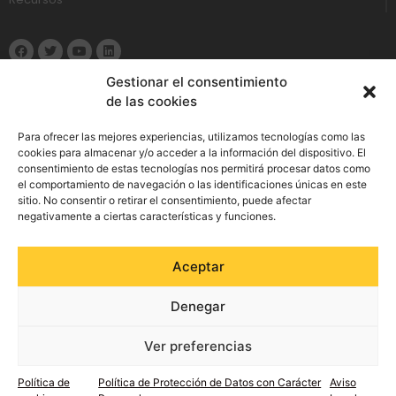
Gestionar el consentimiento
de las cookies
Política de Privacidad
Para ofrecer las mejores experiencias, utilizamos tecnologías como las
cookies para almacenar y/o acceder a la información del dispositivo. El
consentimiento de estas tecnologías nos permitirá procesar datos como
Aviso Legal
el comportamiento de navegación o las identificaciones únicas en este
sitio. No consentir o retirar el consentimiento, puede afectar
Política de cookies
negativamente a ciertas características y funciones.
Política de Seguridad de la Información
Aceptar
Política integrada de gestión
Denegar
Preguntas frecuentes
Ver preferencias
Política de
Política de Protección de Datos con Carácter
Aviso
Diseño Web:
Agencia FISHER