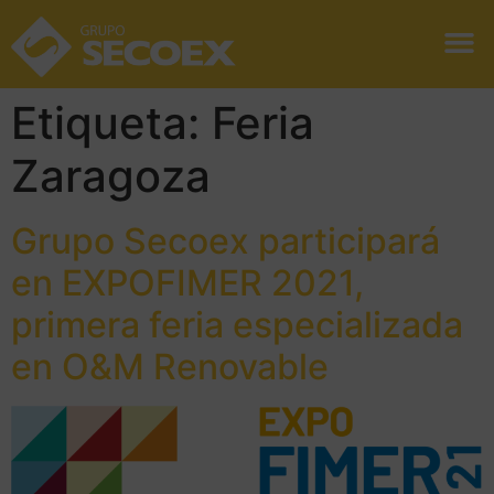
Etiqueta:
Feria
Zaragoza
Grupo Secoex participará
en EXPOFIMER 2021,
primera feria especializada
en O&M Renovable