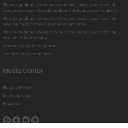
Plan de igualdad y protocolo de acoso sexual y por razón de
sexo de Servicios Complementarios Unificados de Andalucía
Plan de igualdad y protocolo de acoso sexual y por razón de
sexo de Prestaciones Auxiliares Valencianas
Plan de igualdad y protocolo de acoso sexual y por razón de
sexo de Pracon Serviext
Protocolo de Acoso Laboral
Canal ético y de denuncias
Media Center
Blog de SECOEX
Sala de prensa
Recursos