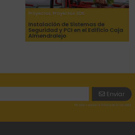
Proyectos
,
Proyectos SDS
Instalación de Sistemas de
Seguridad y PCI en el Edificio Caja
Almendralejo
Enviar
He leído
y acepto la
Política de Privacidad
.