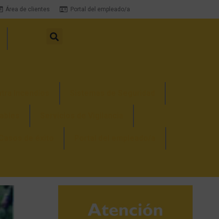
Área de clientes
Portal del empleado/a
tra Incendios
Sistemas de Seguridad
ables
Servicios de Vigilancia
Casos de éxito
Portal del empleado/a