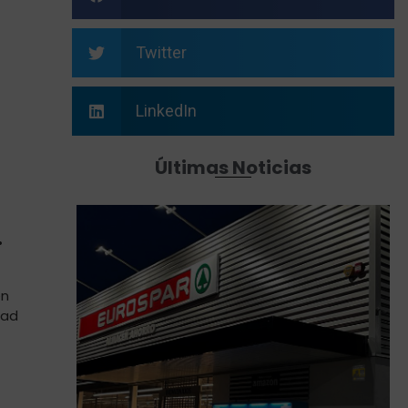
Twitter
LinkedIn
Últimas Noticias
.
én
dad