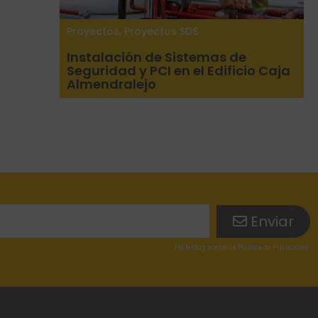
Proyectos
,
Proyectos SDS
Instalación de Sistemas de
Seguridad y PCI en el Edificio Caja
Almendralejo
Enviar
He leído
y acepto la
Política de Privacidad
.