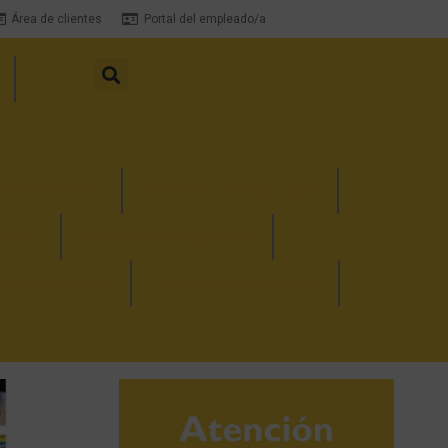
Área de clientes
Portal del empleado/a
tra Incendios
Sistemas de Seguridad
ables
Servicios de Vigilancia
Casos de éxito
Portal del empleado/a