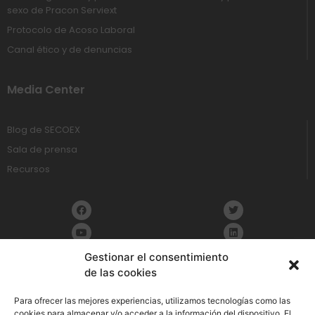
sexo de Pracon Serviext
Protocolo de Acoso Laboral
Canal ético y de denuncias
Media Center
Blog de SECOEX
Sala de prensa
Recursos
Gestionar el consentimiento
de las cookies
Política de Privacidad
Para ofrecer las mejores experiencias, utilizamos tecnologías como las
cookies para almacenar y/o acceder a la información del dispositivo. El