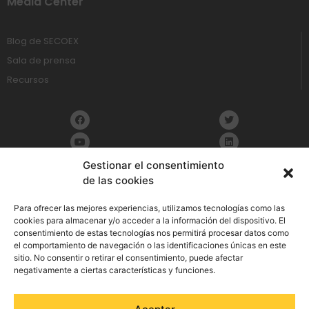
Media Center
Blog de SECOEX
Sala de prensa
Recursos
Gestionar el consentimiento
de las cookies
Política de Privacidad
Para ofrecer las mejores experiencias, utilizamos tecnologías como las
cookies para almacenar y/o acceder a la información del dispositivo. El
consentimiento de estas tecnologías nos permitirá procesar datos como
Aviso Legal
el comportamiento de navegación o las identificaciones únicas en este
sitio. No consentir o retirar el consentimiento, puede afectar
Política de cookies
negativamente a ciertas características y funciones.
Política de Seguridad de la Información