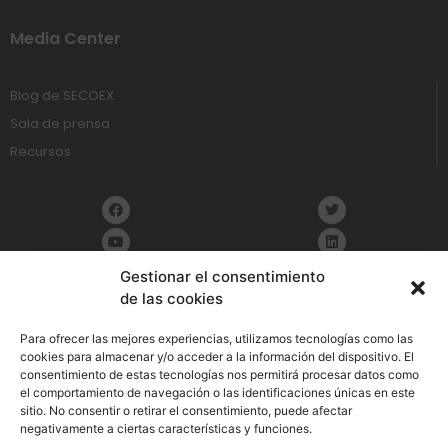
Media Center
Blog de SECOEX
Sala de prensa
Recursos
Gestionar el consentimiento
de las cookies
Política de Privacidad
Para ofrecer las mejores experiencias, utilizamos tecnologías como las
cookies para almacenar y/o acceder a la información del dispositivo. El
consentimiento de estas tecnologías nos permitirá procesar datos como
Aviso Legal
el comportamiento de navegación o las identificaciones únicas en este
sitio. No consentir o retirar el consentimiento, puede afectar
Política de cookies
negativamente a ciertas características y funciones.